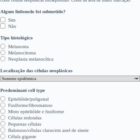
conte células neoplásicas intraepiteliais. Conte na área de maior marcação.
Algum linfonodo foi submetido?
Sim
Não
Tipo histológico
Melanoma
Melanocitoma
Neoplasia melanocítica
Localização das células neoplásicas
Predominant cell type
Epitelióide/poligonal
Fusiforme/fibromatoso
Misto epitelióide e fusiforme
Células redondas
Pequenas células
Balonoso/células claras/em anel de sinete
Célula gigante