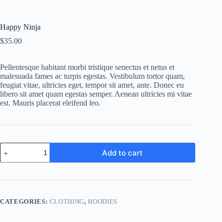
Happy Ninja
$
35.00
Pellentesque habitant morbi tristique senectus et netus et
malesuada fames ac turpis egestas. Vestibulum tortor quam,
feugiat vitae, ultricies eget, tempor sit amet, ante. Donec eu
libero sit amet quam egestas semper. Aenean ultricies mi vitae
est. Mauris placerat eleifend leo.
Happy
Add to cart
Ninja
quantity
A
l
t
e
CATEGORIES:
CLOTHING
,
HOODIES
r
n
a