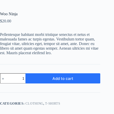
Woo Ninja
$
20.00
Pellentesque habitant morbi tristique senectus et netus et
malesuada fames ac turpis egestas. Vestibulum tortor quam,
feugiat vitae, ultricies eget, tempor sit amet, ante. Donec eu
libero sit amet quam egestas semper. Aenean ultricies mi vitae
est. Mauris placerat eleifend leo.
Woo
Add to cart
Ninja
quantity
A
l
t
e
CATEGORIES:
CLOTHING
,
T-SHIRTS
r
n
a